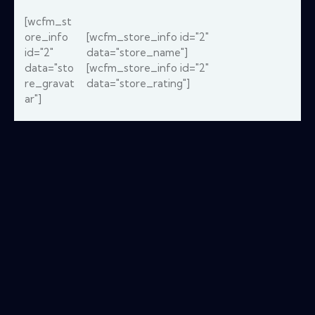
[wcfm_st
ore_info
[wcfm_store_info id="2"
id="2"
data="store_name"]
data="sto
[wcfm_store_info id="2"
re_gravat
data="store_rating"]
ar"]