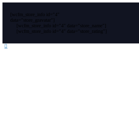
[wcfm_store_info id="4"
data="store_gravatar"]
[wcfm_store_info id="4" data="store_name"]
[wcfm_store_info id="4" data="store_rating"]