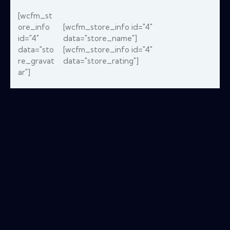
[wcfm_st
ore_info
[wcfm_store_info id="4"
id="4"
data="store_name"]
data="sto
[wcfm_store_info id="4"
re_gravat
data="store_rating"]
ar"]